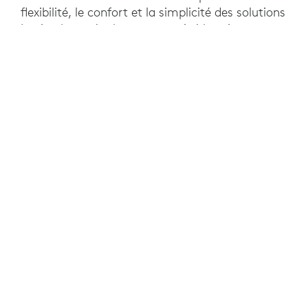
flexibilité, le confort et la simplicité des solutions
Logitech ont également entrainé la mise en
place de nouvelles façons de travailler dans
toute l’entreprise, pour le plus grand plaisir de
tous.
CECI POURRAIT ÉGALEMENT
VOUS INTÉRESSER