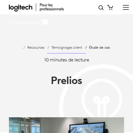
ÉTUDE
DE
Professionnels
CAS
-
Ressources
Témoignages client
Étude de cas
PRELIOS
CHOISIT
10 minutes de lecture
LOGITECH
Prelios
POUR
LA
VISIOCONFÉRENCE