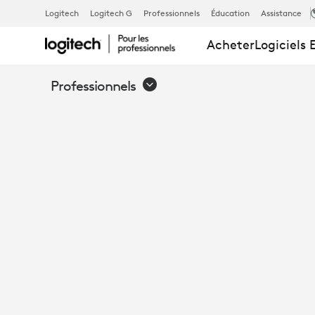
TRANSFORM
Logitech
Logitech G
Professionnels
Éducation
Assistance
Acheter
Logiciels 
LES
Professionnels
OPEN
SPACES
EN
ENVIRONNE