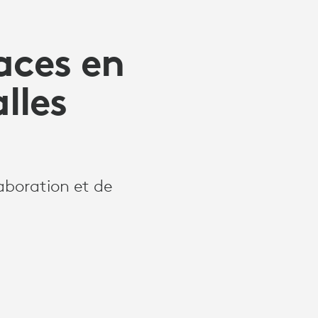
aces en
lles
aboration et de