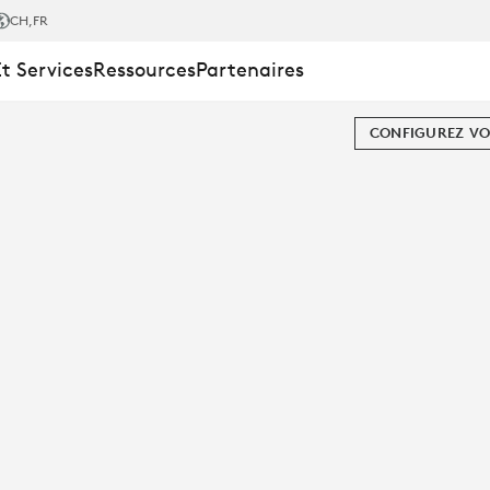
EZ
CH
,FR
Et Services
Ressources
Partenaires
CONFIGUREZ VO
MENTS