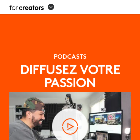
CONFIGURATION
DE
L’ÉQUIPEMENT
DE
PODCAST
PODCASTS
DIFFUSEZ VOTRE
PASSION