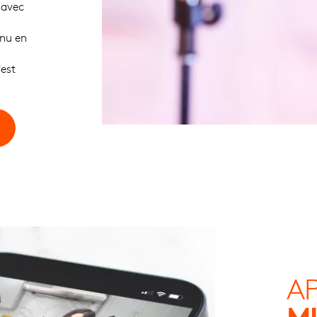
 avec
enu en
'est
AP