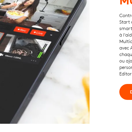
M
Contr
Start
smart
à l'ai
Multi
avec A
chaqu
ou ​aj
perso
Editor