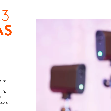
 3
AS
t
otre
tifs
D
sez et