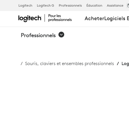
LOGI
Logitech
Logitech G
Professionnels
Éducation
Assistance
Acheter
Logiciels 
USB-
Professionnels
A
Souris, claviers et ensembles professionnels
Log
TO
USB-
C