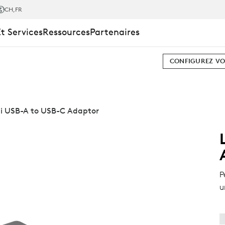
CH
,FR
Et Services
Ressources
Partenaires
CONFIGUREZ VO
i USB-A to USB-C Adaptor
P
u