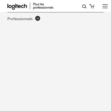
RÉUSSITE
DE
Professionnels
L’ÉQUIPE
–
LA
VALEUR
DE
LA
CONCENTRATION