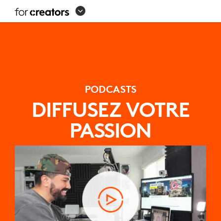
CONFIGURATION
DE
L’ÉQUIPEMENT
DE
PODCAST
PODCASTS
DIFFUSEZ VOTRE
PASSION