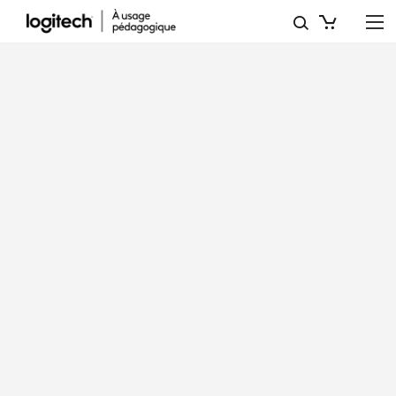
DOUBLE
THE
MAGIC:
HOW
ADDING
A
STYLUS
MULTIPLIES
THE
POWER
OF
TODAY’S