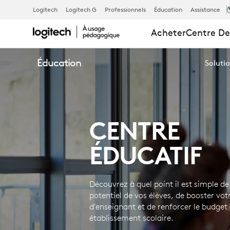
CENTRE
Logitech
Logitech G
Professionnels
Éducation
Assistance
Acheter
Centre De
ÉDUCATIF
Éducation
Solutio
CENTRE
ÉDUCATIF
Découvrez à quel point il est simple de 
potentiel de vos élèves, de booster vot
d'enseignant et de renforcer le budget
établissement scolaire.