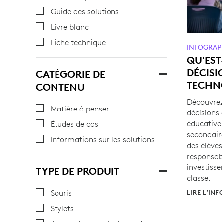
Guide des solutions
Livre blanc
Fiche technique
INFOGRAP
QU'EST
DÉCISI
CATÉGORIE DE
TECHN
CONTENU
Découvrez
Matière à penser
décisions
éducative 
Études de cas
secondair
Informations sur les solutions
des élève
responsab
investisse
TYPE DE PRODUIT
classe.
Souris
LIRE L’IN
Stylets