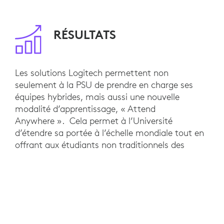
RÉSULTATS
Les solutions Logitech permettent non
seulement à la PSU de prendre en charge ses
équipes hybrides, mais aussi une nouvelle
modalité d’apprentissage, « Attend
Anywhere ». Cela permet à l’Université
d’étendre sa portée à l’échelle mondiale tout en
offrant aux étudiants non traditionnels des
options d’apprentissage flexibles. Un récent
sondage a révélé que 80 % des étudiants ont
déclaré que cela avait augmenté leur confiance
en leur capacité à terminer le cours. De plus, la
compatibilité de Logitech avec Google Meet et
Zoom offre à l’Université des investissements