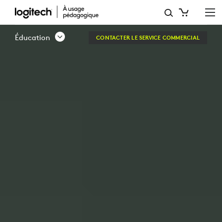
SOLUTIONS
LOGITECH
Éducation
CONTACTER LE SERVICE COMMERCIAL
POUR
L’ENSEIGNEMENT
PRIMAIRE
ET
SECONDAIRE