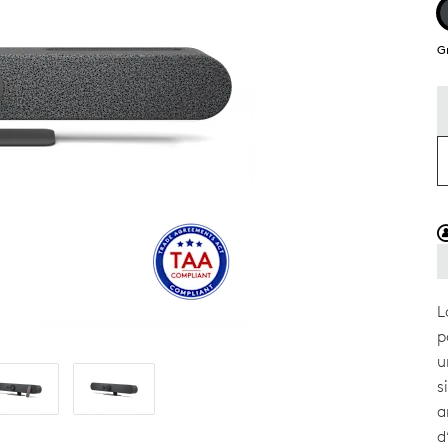
G
L
p
u
s
a
d