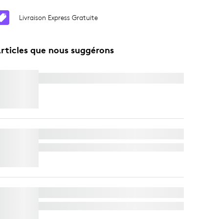
Livraison Express Gratuite
rticles que nous suggérons
SPOTLIGHT
SUPPORT TV POUR BARRES VIDÉO
Livraison Express Gratuite
MODULE DE MICRO RALLY
Livraison Express Gratuite