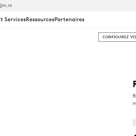
INI
FR
,FR
Et Services
Ressources
Partenaires
CONFIGUREZ VO
B
m