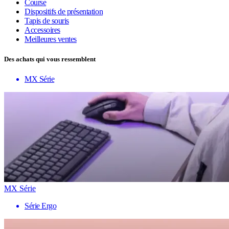
Course
Dispositifs de présentation
Tapis de souris
Accessoires
Meilleures ventes
Des achats qui vous ressemblent
MX Série
MX Série
Série Ergo