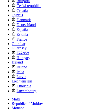
Bulgaria
Česká republika
Croatia
Cyprus
Danmark
Deutschland
España
Estonia
France
Gibraltar
Guernsey
Ελλάδα
Hungary
Iceland
Ireland
Italia
Latvia
Liechtenstein
Lithuania
Luxembourg
Malta
Republic of Moldova
Monaco