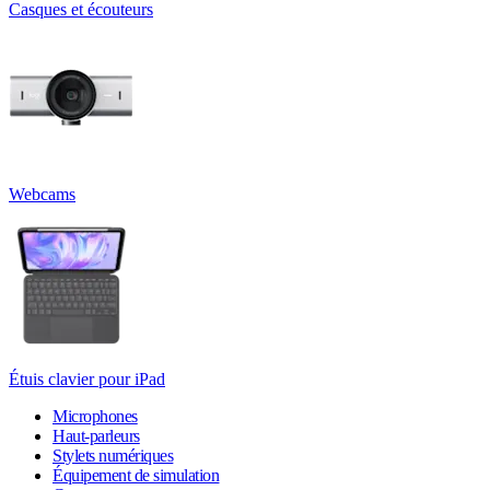
Casques et écouteurs
Webcams
Étuis clavier pour iPad
Microphones
Haut-parleurs
Stylets numériques
Équipement de simulation