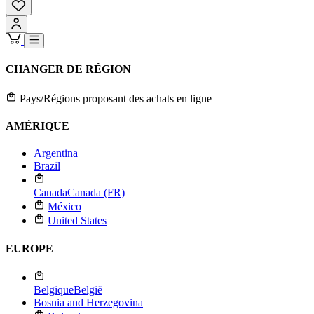
CHANGER DE RÉGION
Pays/Régions proposant des achats en ligne
AMÉRIQUE
Argentina
Brazil
Canada
Canada (FR)
México
United States
EUROPE
Belgique
België
Bosnia and Herzegovina