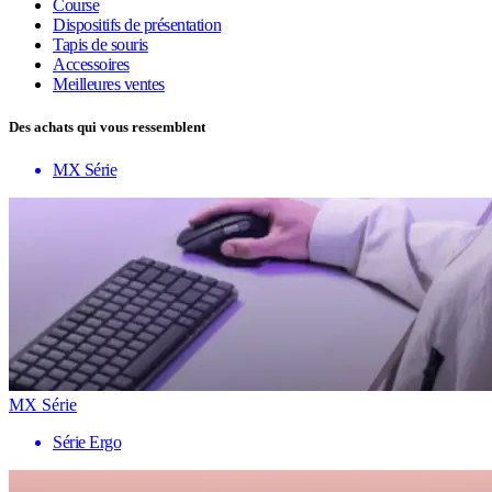
Course
Dispositifs de présentation
Tapis de souris
Accessoires
Meilleures ventes
Des achats qui vous ressemblent
MX Série
MX Série
Série Ergo