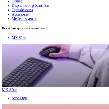
Course
Dispositifs de présentation
Tapis de souris
Accessoires
Meilleures ventes
Des achats qui vous ressemblent
MX Série
MX Série
Série Ergo