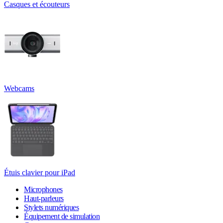
Casques et écouteurs
Webcams
Étuis clavier pour iPad
Microphones
Haut-parleurs
Stylets numériques
Équipement de simulation