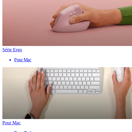
Série Ergo
Pour Mac
Pour Mac