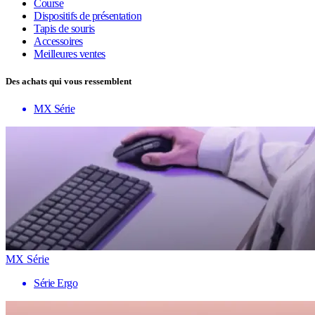
Course
Dispositifs de présentation
Tapis de souris
Accessoires
Meilleures ventes
Des achats qui vous ressemblent
MX Série
MX Série
Série Ergo