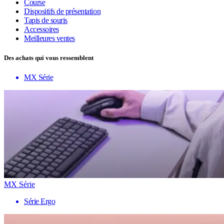
Course
Dispositifs de présentation
Tapis de souris
Accessoires
Meilleures ventes
Des achats qui vous ressemblent
MX Série
MX Série
Série Ergo