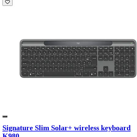
Signature Slim Solar+ wireless keyboard
K980