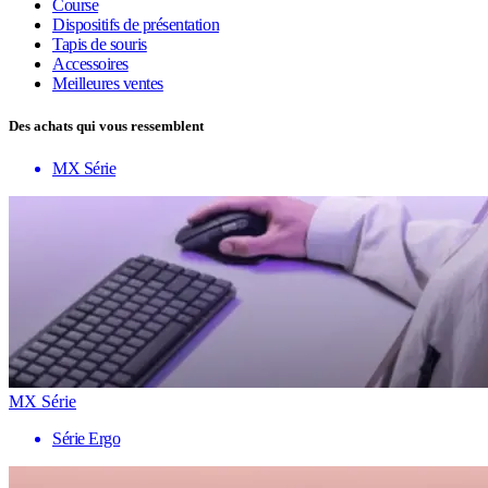
Course
Dispositifs de présentation
Tapis de souris
Accessoires
Meilleures ventes
Des achats qui vous ressemblent
MX Série
MX Série
Série Ergo