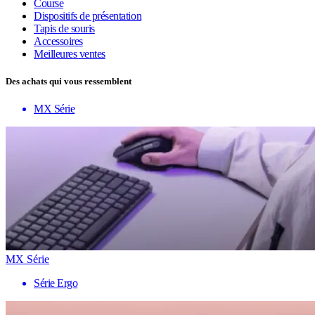
Course
Dispositifs de présentation
Tapis de souris
Accessoires
Meilleures ventes
Des achats qui vous ressemblent
MX Série
MX Série
Série Ergo