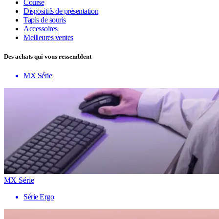
Course
Dispositifs de présentation
Tapis de souris
Accessoires
Meilleures ventes
Des achats qui vous ressemblent
MX Série
MX Série
Série Ergo