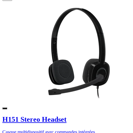
H151 Stereo Headset
Casque multidispositif avec commandes intégrées