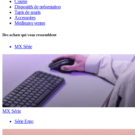
Course
Dispositifs de présentation
Tapis de souris
Accessoires
Meilleures ventes
Des achats qui vous ressemblent
MX Série
MX Série
Série Ergo