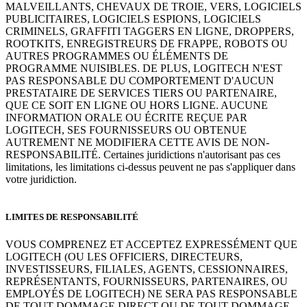
MALVEILLANTS, CHEVAUX DE TROIE, VERS, LOGICIELS
PUBLICITAIRES, LOGICIELS ESPIONS, LOGICIELS
CRIMINELS, GRAFFITI TAGGERS EN LIGNE, DROPPERS,
ROOTKITS, ENREGISTREURS DE FRAPPE, ROBOTS OU
AUTRES PROGRAMMES OU ÉLÉMENTS DE
PROGRAMME NUISIBLES. DE PLUS, LOGITECH N'EST
PAS RESPONSABLE DU COMPORTEMENT D'AUCUN
PRESTATAIRE DE SERVICES TIERS OU PARTENAIRE,
QUE CE SOIT EN LIGNE OU HORS LIGNE. AUCUNE
INFORMATION ORALE OU ÉCRITE REÇUE PAR
LOGITECH, SES FOURNISSEURS OU OBTENUE
AUTREMENT NE MODIFIERA CETTE AVIS DE NON-
RESPONSABILITÉ. Certaines juridictions n'autorisant pas ces
limitations, les limitations ci-dessus peuvent ne pas s'appliquer dans
votre juridiction.
LIMITES DE RESPONSABILITÉ
VOUS COMPRENEZ ET ACCEPTEZ EXPRESSÉMENT QUE
LOGITECH (OU LES OFFICIERS, DIRECTEURS,
INVESTISSEURS, FILIALES, AGENTS, CESSIONNAIRES,
REPRÉSENTANTS, FOURNISSEURS, PARTENAIRES, OU
EMPLOYÉS DE LOGITECH) NE SERA PAS RESPONSABLE
DE TOUT DOMMAGE DIRECT OU DE TOUT DOMMAGE