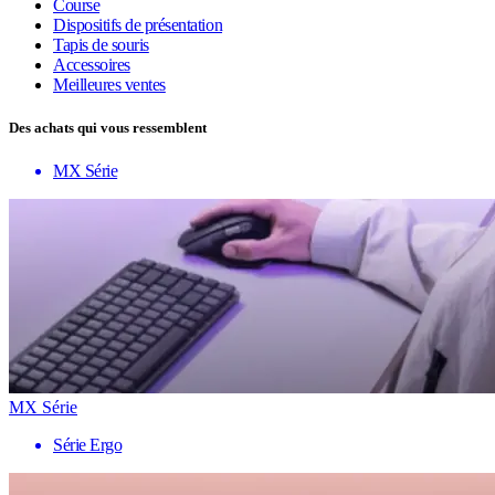
Course
Dispositifs de présentation
Tapis de souris
Accessoires
Meilleures ventes
Des achats qui vous ressemblent
MX Série
MX Série
Série Ergo