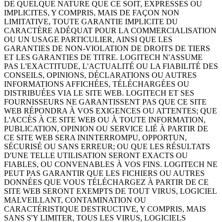
DE QUELQUE NATURE QUE CE SOIT, EXPRESSES OU
IMPLICITES, Y COMPRIS, MAIS DE FAÇON NON
LIMITATIVE, TOUTE GARANTIE IMPLICITE DU
CARACTÈRE ADÉQUAT POUR LA COMMERCIALISATION
OU UN USAGE PARTICULIER, AINSI QUE LES
GARANTIES DE NON-VIOLATION DE DROITS DE TIERS
ET LES GARANTIES DE TITRE. LOGITECH N'ASSUME
PAS L'EXACTITUDE, L'ACTUALITÉ OU LA FIABILITÉ DES
CONSEILS, OPINIONS, DÉCLARATIONS OU AUTRES
INFORMATIONS AFFICHÉES, TÉLÉCHARGÉES OU
DISTRIBUÉES VIA LE SITE WEB. LOGITECH ET SES
FOURNISSEURS NE GARANTISSENT PAS QUE CE SITE
WEB RÉPONDRA À VOS EXIGENCES OU ATTENTES; QUE
L'ACCÈS À CE SITE WEB OU À TOUTE INFORMATION,
PUBLICATION, OPINION OU SERVICE LIÉ À PARTIR DE
CE SITE WEB SERA ININTERROMPU, OPPORTUN,
SÉCURISÉ OU SANS ERREUR; OU QUE LES RÉSULTATS
D'UNE TELLE UTILISATION SERONT EXACTS OU
FIABLES, OU CONVENABLES À VOS FINS. LOGITECH NE
PEUT PAS GARANTIR QUE LES FICHIERS OU AUTRES
DONNÉES QUE VOUS TÉLÉCHARGEZ À PARTIR DE CE
SITE WEB SERONT EXEMPTS DE TOUT VIRUS, LOGICIEL
MALVEILLANT, CONTAMINATION OU
CARACTÉRISTIQUE DESTRUCTIVE, Y COMPRIS, MAIS
SANS S'Y LIMITER, TOUS LES VIRUS, LOGICIELS