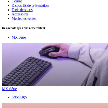
Course
Dispositifs de présentation
Tapis de souris
Accessoires
Meilleures ventes
Des achats qui vous ressemblent
MX Série
MX Série
Série Ergo