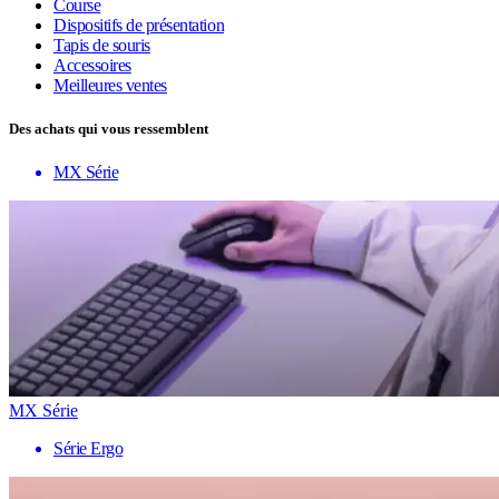
Course
Dispositifs de présentation
Tapis de souris
Accessoires
Meilleures ventes
Des achats qui vous ressemblent
MX Série
MX Série
Série Ergo