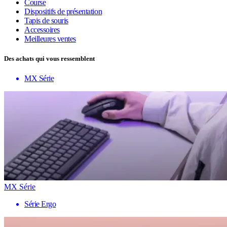
Course
Dispositifs de présentation
Tapis de souris
Accessoires
Meilleures ventes
Des achats qui vous ressemblent
MX Série
MX Série
Série Ergo