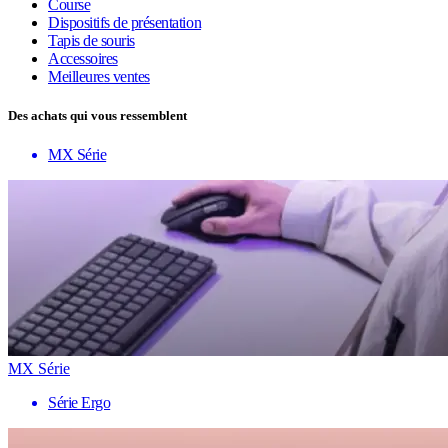
Course
Dispositifs de présentation
Tapis de souris
Accessoires
Meilleures ventes
Des achats qui vous ressemblent
MX Série
MX Série
Série Ergo