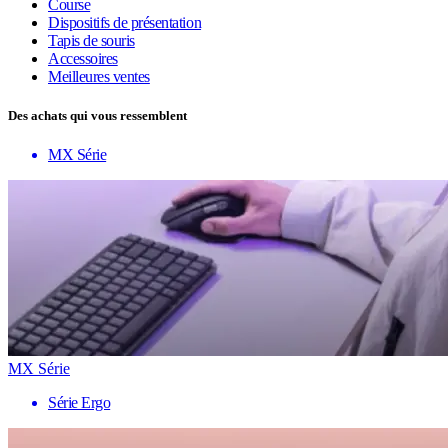
Course
Dispositifs de présentation
Tapis de souris
Accessoires
Meilleures ventes
Des achats qui vous ressemblent
MX Série
MX Série
Série Ergo