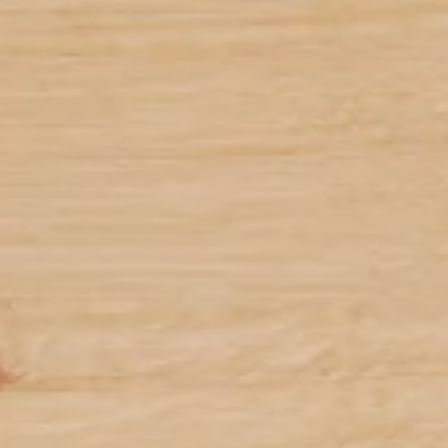
D
l
Technologie Silent Touch
90 % de bruit en moins grâce à la technologie
5
SilentTouch de Logitech
90 % de bruit en moins
par rapport à la souris Logitech M185. Niveau
dBA de la saisie et du clic gauche mesuré par un
laboratoire indépendant à une portée de 1 mètre.
Autonomie
Souris M650: 1 pile AA (incluse) offrant une
6
autonomie de 24 mois
L’autonomie est susceptible de
Clavier K650: 2 piles AA (incluses) offrant une
7
autonomie de 36 mois
L’autonomie est susceptible de