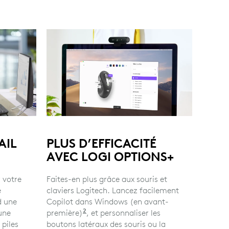
AIL
PLUS D’EFFICACITÉ
AVEC LOGI OPTIONS+
r votre
Faites-en plus grâce aux souris et
e
claviers Logitech. Lancez facilement
d une
Copilot dans Windows (en avant-
2
'une
première)
Copilot dans Windows (en avant-prem
, et personnaliser les
piles
boutons latéraux des souris ou la