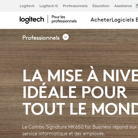
ENSEMBLE
Logitech
Logitech G
Professionnels
Éducation
Assistance
Acheter
Logiciels 
CLAVIER
Professionnels
ET
LA MISE À NIV
SOURIS
IDÉALE POUR
SIGNATURE 
TOUT LE MON
POUR
Le Combo Signature MK650 for Business répond aux 
service informatique et des employés.