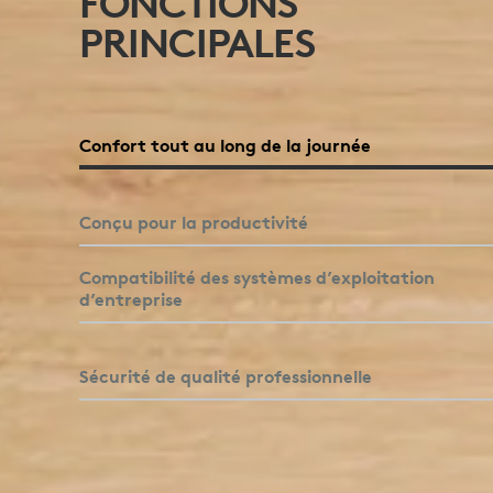
FONCTIONS
PRINCIPALES
EN UN CLIN D’ŒIL
Voir les caractéristiques de confort et de
productivité de l’ensemble Signature MK650 pour
Confort tout au long de la journée
les entreprises.
Cliquez pour agrandir
Conçu pour la productivité
Compatibilité des systèmes d’exploitation
d’entreprise
Sécurité de qualité professionnelle