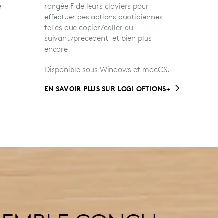
e
rangée F de leurs claviers pour
gévité des piles peut varier en fonction de l'utilisateur et 
effectuer des actions quotidiennes
telles que copier/coller ou
suivant/précédent, et bien plus
encore.
Disponible sous Windows et macOS.
EN SAVOIR PLUS SUR LOGI OPTIONS+
CONÇU POUR LES ESPACES DE
TRAVAIL
 modes de connexion, compatibilité
ulti-systèmes
®
Récepteur USB Logi Bolt: Windows
, macOS,