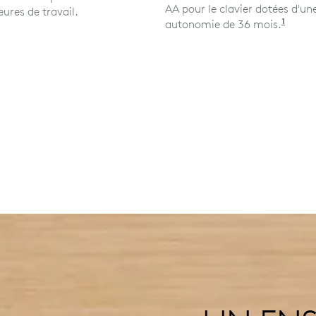
AA pour le clavier dotées d'un
ures de travail.
1
autonomie de 36 mois.
La lon
CONÇU POUR LE FLUX DE
TRAVAIL
2
m
Caractéristiques de conception