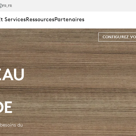
FR
,FR
Et Services
Ressources
Partenaires
CONFIGUREZ VO
EAU
MK650
DE
besoins du