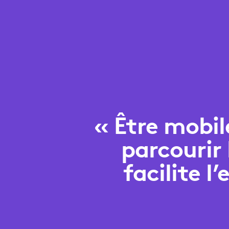
« Être mobile
parcourir
facilite 