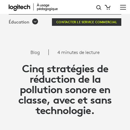
CINQ STRATÉGIES
DE
Éducation
CONTACTER LE SERVICE COMMERCIAL
RÉDUCTION
DE
LA
Blog
4 minutes de lecture
POLLUTION
Cinq stratégies de
SONORE
réduction de la
EN
pollution sonore en
CLASSE,
classe, avec et sans
AVEC
technologie.
ET
SANS