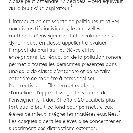
classe peut atteindre 77 décibels
– cela équivaut
2
Bases du bruit et du son de l
au le bruit d'un aspirateur!
L’introduction croissante de politiques relatives
aux dispositifs individuels, les nouvelles
méthodes d’enseignement et l’évolution des
dynamiques en classe appellent à évaluer
l’impact du bruit sur les élèves et les
enseignants. La réduction de la pollution sonore
permet à toutes les personnes présentes dans
une salle de classe d’entendre et de se faire
entendre de manière à personnaliser
l’apprentissage. Elle permet également
d’améliorer l’apprentissage. Le volume de
l’enseignement doit être 15 à 20 décibels plus
fort que le bruit de fond pour permettre aux
3
Étude 
élèves de mieux intégrer les matières étudiées.
Les casques aident les élèves à se concentrer en
supprimant ces distractions externes.