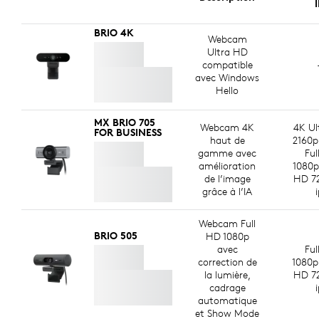
I
BRIO 4K
Webcam
Ultra HD
compatible
avec Windows
Hello
MX BRIO 705
Webcam 4K
4K Ul
FOR BUSINESS
haut de
2160p
gamme avec
Ful
amélioration
1080p
de l’image
HD 7
grâce à l’IA
Webcam Full
BRIO 505
HD 1080p
avec
Ful
correction de
1080p
la lumière,
HD 7
cadrage
automatique
et Show Mode