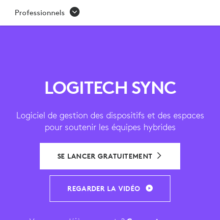
SYNC |
Professionnels
LOGICIEL
DE
GESTION
DES
LOGITECH SYNC
DISPOSITIFS
Logiciel de gestion des dispositifs et des espaces
DE
pour soutenir les équipes hybrides
VISIOCONFÉRENCE
SE LANCER GRATUITEMENT
REGARDER LA VIDÉO