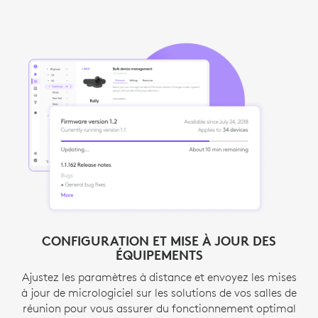
AUTOMATISATION GRÂCE AUX ALERTES
CONFIGURATION ET MISE À JOUR DES
ÉQUIPEMENTS
Agissez rapidement et réduisez au maximum les
1
temps d’arrêt. Intégration ServiceNow
Nécessite une lic
et notifications
Ajustez les paramètres à distance et envoyez les mises
par e-mail fournissent des alertes instantanées sur les
à jour de micrologiciel sur les solutions de vos salles de
2
problèmes de salle ou de dispositif.
Inclus dans 
réunion pour vous assurer du fonctionnement optimal