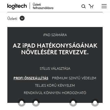
IPAD
PRO
Üzleti
ÜZEMBE
HELYEZÉSE
iPAD SZÁMÁRA
AZ
iPAD
HATÉKONYSÁGÁNAK
NÖVELÉSÉRE TERVEZVE.
STÍLUS VÁLASZTÁSA
PROFI ÖSSZEÁLLÍTÁS
PRÉMIUM SZINTŰ VÉDELEM
TELJES KÖRŰ KÉNYELEM
RENDKÍVÜL KÖNNYEN HORDOZHATÓ