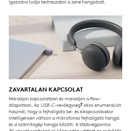
igazodva tudja testreszabni a zene hangzását.
ZAVARTALAN KAPCSOLAT
Maradjon kapcsolatban és maradjon a flow-
9
állapotban. Az
USB-C
-vevőegység
Vevőegységgel rendel
okos enumerációt
használ, hogy a fejhallgató be- és kikapcsolásakor
intelligensen váltson a mikrofonos fejhallgató hangja
és a számítógép hangja között. A többvégpontos
Bluetooth
segítségével könnyedén válthat az eszközök