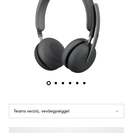
Teams verzió, vevőegységgel