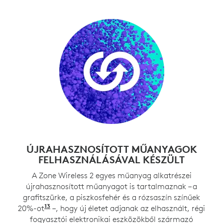
g
ÚJRAHASZNOSÍTOTT MŰANYAGOK
FELHASZNÁLÁSÁVAL KÉSZÜLT
A Zone Wireless 2 egyes műanyag alkatrészei
újrahasznosított műanyagot is tartalmaznak – a
grafitszürke, a piszkosfehér és a rózsaszín színűek
13
20%-ot
A nyomtatott áramköri szerelvényekben (PW
–, hogy új életet adjanak az elhasznált, régi
fogyasztói elektronikai eszközökből származó