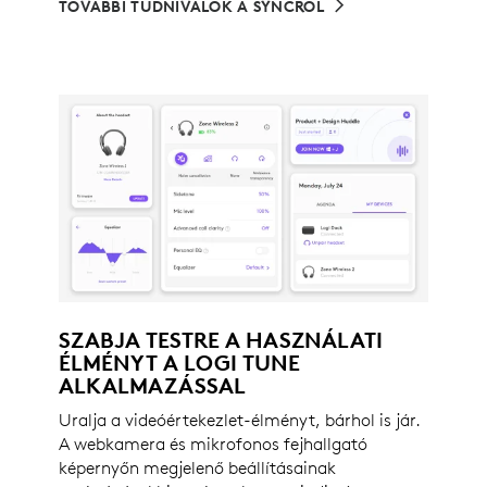
TOVÁBBI TUDNIVALÓK A SYNCRŐL
SZABJA TESTRE A HASZNÁLATI
ÉLMÉNYT A LOGI TUNE
ALKALMAZÁSSAL
Uralja a videóértekezlet-élményt, bárhol is jár.
A webkamera és mikrofonos fejhallgató
képernyőn megjelenő beállításainak