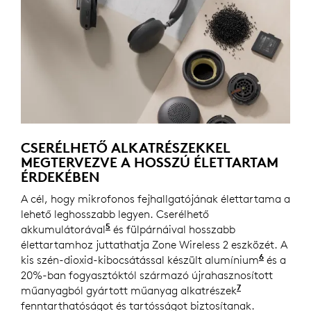
CSERÉLHETŐ ALKATRÉSZEKKEL
MEGTERVEZVE A HOSSZÚ ÉLETTARTAM
ÉRDEKÉBEN
A cél, hogy mikrofonos fejhallgatójának élettartama a
lehető leghosszabb legyen. Cserélhető
5
akkumulátorával
A pótalkatrész hamarosan megérkezik
és fülpárnáival hosszabb
élettartamhoz juttathatja Zone Wireless 2 eszközét. A
6
kis szén-dioxid-kibocsátással készült alumínium
A díszgy
és a
20%-ban fogyasztóktól származó újrahasznosított
7
műanyagból gyártott műanyag alkatrészek
A nyomtatot
fenntarthatóságot és tartósságot biztosítanak.