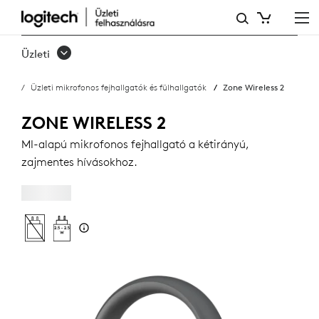
ZONE
WIRELESS
Üzleti
2
Üzleti mikrofonos fejhallgatók és fülhallgatók
Zone Wireless 2
ÜZLETI
MIKROFONOS
ZONE WIRELESS 2
FEJHALLGATÓ
MI-alapú mikrofonos fejhallgató a kétirányú,
zajmentes hívásokhoz.