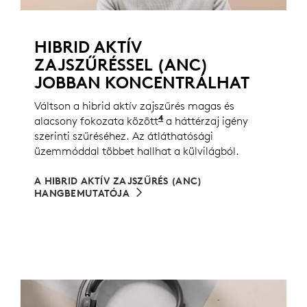
HIBRID AKTÍV
ZAJSZŰRÉSSEL (ANC)
JOBBAN KONCENTRÁLHAT
Váltson a hibrid aktív zajszűrés magas és
4
alacsony fokozata között
Az aktív zajszűrés alacso
a háttérzaj igény
szerinti szűréséhez. Az átláthatósági
üzemmóddal többet hallhat a külvilágból.
A HIBRID AKTÍV ZAJSZŰRÉS (ANC)
HANGBEMUTATÓJA