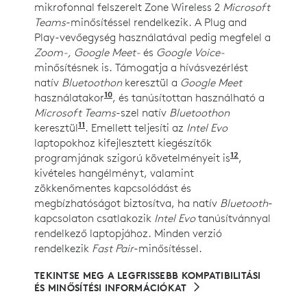
mikrofonnal felszerelt Zone Wireless 2
Microsoft
Teams
-minősítéssel rendelkezik. A Plug and
Play-vevőegység használatával pedig megfelel a
Zoom-, Google Meet-
és
Google Voice-
minősítésnek is. Támogatja a hívásvezérlést
natív
Bluetoothon
keresztül a
Google Meet
10
használatakor
Csak az UC-verzió esetében. A Chr
, és tanúsítottan használható a
Microsoft Teams
-szel natív
Bluetoothon
11
keresztül
Windows 11 és az új Microsoft Teams alka
. Emellett teljesíti az
Intel Evo
laptopokhoz kifejlesztett kiegészítők
12
programjának szigorú követelményeit is
A Zone Wirel
,
kivételes hangélményt, valamint
zökkenőmentes kapcsolódást és
megbízhatóságot biztosítva, ha natív
Bluetooth
-
kapcsolaton csatlakozik
Intel Evo
tanúsítvánnyal
rendelkező laptopjához. Minden verzió
rendelkezik
Fast Pair
-minősítéssel.
TEKINTSE MEG A LEGFRISSEBB KOMPATIBILITÁSI
ÉS MINŐSÍTÉSI INFORMÁCIÓKAT