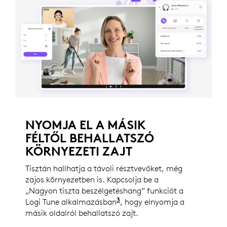
NYOMJA EL A MÁSIK
FÉLTŐL BEHALLATSZÓ
KÖRNYEZETI ZAJT
Tisztán hallhatja a távoli résztvevőket, még
zajos környezetben is. Kapcsolja be a
„Nagyon tiszta beszélgetéshang” funkciót a
3
Logi Tune alkalmazásban
A Logi Tune ChromeOS rends
, hogy elnyomja a
másik oldalról behallatszó zajt.