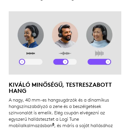
KIVÁLÓ MINŐSÉGŰ, TESTRESZABOTT
HANG
A nagy, 40 mm-es hangsugárzók és a dinamikus
hangszínszabályzó a zene és a beszélgetések
színvonalát is emelik. Elég csupán elvégezni az
egyszerű hallástesztet a Logi Tune
8
mobilalkalmazásban
A Logi Tune ChromeOS rendszerhez 
, és máris a saját hallásához