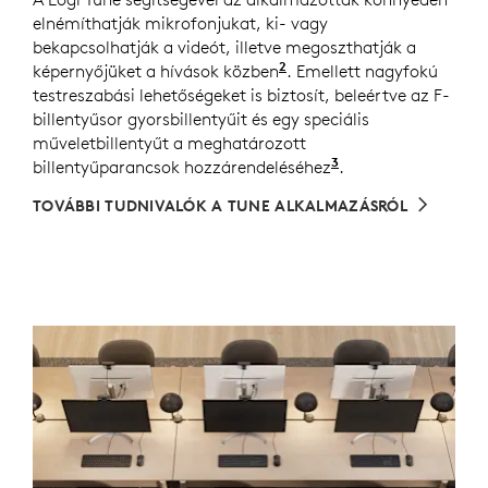
elnémíthatják mikrofonjukat, ki- vagy
bekapcsolhatják a videót, illetve megoszthatják a
2
képernyőjüket a hívások közben
A tárgyalásvezérlő bill
. Emellett nagyfokú
testreszabási lehetőségeket is biztosít, beleértve az F-
billentyűsor gyorsbillentyűit és egy speciális
műveletbillentyűt a meghatározott
3
billentyűparancsok hozzárendeléséhez
Az eszközbeállítá
.
TOVÁBBI TUDNIVALÓK A TUNE ALKALMAZÁSRÓL