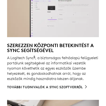
SZEREZZEN KÖZPONTI BETEKINTÉST A
SYNC SEGÍTSÉGÉVEL
5
A Logitech Sync
Használatához az egyes laptopokra le k
, a biztonságos felhőalapú felügyeleti
portálunk segítségével az informatikai vezetők
nyomon követhetik az egyes eszközök üzembe
helyezését, és gondoskodhatnak arról, hogy az
eszközök mindig használatra készen álljanak.
TOVÁBBI TUDNIVALÓK A SYNC SZOFTVERRŐL