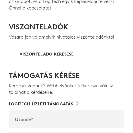
az űrlapot, és a Logitech egyik képviselője felveszi
újrahasznosított műanyagot tartalmaznak – a
Önnel a kapcsolatot.
billentyűzet esetében 66%-ot, az egér esetében 71%-
7
ot
Kivéve a nyomtatott áramköri szerelvényekben 
–, hogy második életet adjanak a használt, régi
fogyasztói elektronikai eszközökből származó
VISZONTELADÓK
műanyagoknak, és segítsenek csökkenteni a gyártás
karbonlábnyomát.
Vásároljon valamelyik hivatalos viszonteladónktól.
ÚJRAHASZNOSÍTOTT MŰANYAGOK
VISZONTELADÓ KERESÉSE
TÁMOGATÁS KÉRÉSE
Kérdései vannak? Webhelyünket felkeresve választ
találhat a kérdéseire.
LOGITECH ÜZLETI TÁMOGATÁS
Utónév
*