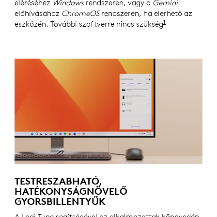
eléréséhez
Windows
rendszeren, vagy a
Gemini
előhívásához
ChromeOS
rendszeren, ha elérhető az
1
eszközén. További szoftverre nincs szükség
A
Copilothoz
TESTRESZABHATÓ,
HATÉKONYSÁGNÖVELŐ
GYORSBILLENTYŰK
A Logi Tune segítségével az alkalmazottak könnyedén