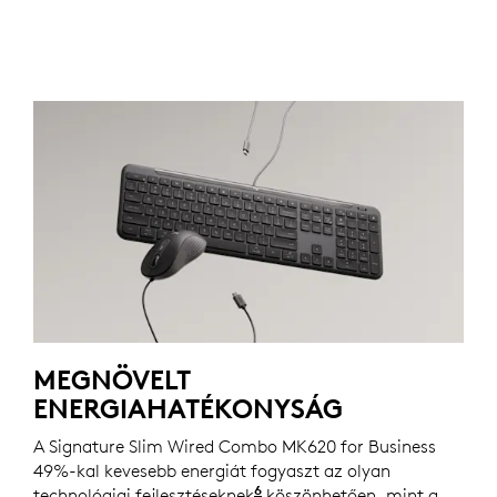
MEGNÖVELT
ENERGIAHATÉKONYSÁG
A Signature Slim Wired Combo MK620 for Business
49%-kal kevesebb energiát fogyaszt az olyan
6
technológiai fejlesztéseknek
Az MK120 Combóhoz képest 
köszönhetően, mint a