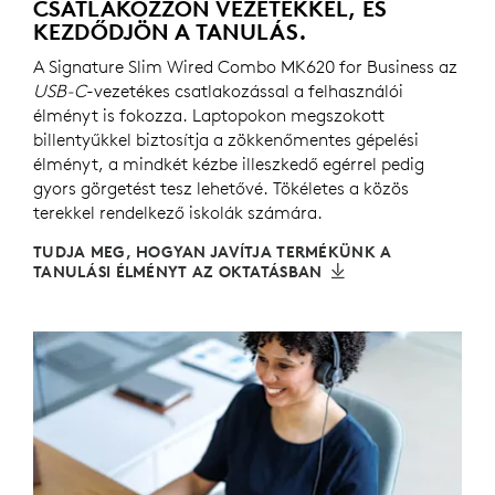
CSATLAKOZZON VEZETÉKKEL, ÉS
KEZDŐDJÖN A TANULÁS.
A Signature Slim Wired Combo MK620 for Business az
USB-C
-vezetékes csatlakozással a felhasználói
élményt is fokozza. Laptopokon megszokott
billentyűkkel biztosítja a zökkenőmentes gépelési
élményt, a mindkét kézbe illeszkedő egérrel pedig
gyors görgetést tesz lehetővé. Tökéletes a közös
terekkel rendelkező iskolák számára.
TUDJA MEG, HOGYAN JAVÍTJA TERMÉKÜNK A
TANULÁSI ÉLMÉNYT AZ OKTATÁSBAN