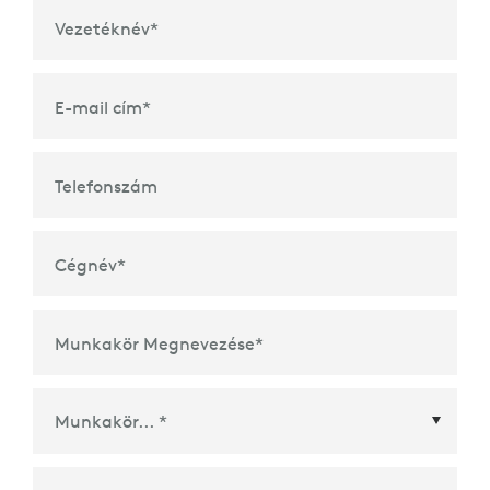
Vezetéknév
*
E-mail cím
*
Telefonszám
Cégnév
*
Munkakör Megnevezése
*