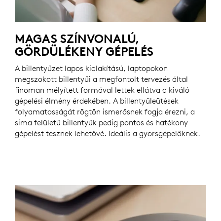
MAGAS SZÍNVONALÚ,
GÖRDÜLÉKENY GÉPELÉS
A billentyűzet lapos kialakítású, laptopokon
megszokott billentyűi a megfontolt tervezés által
finoman mélyített formával lettek ellátva a kiváló
gépelési élmény érdekében. A billentyűleütések
folyamatosságát rögtön ismerősnek fogja érezni, a
sima felületű billentyűk pedig pontos és hatékony
gépelést tesznek lehetővé. Ideális a gyorsgépelőknek.