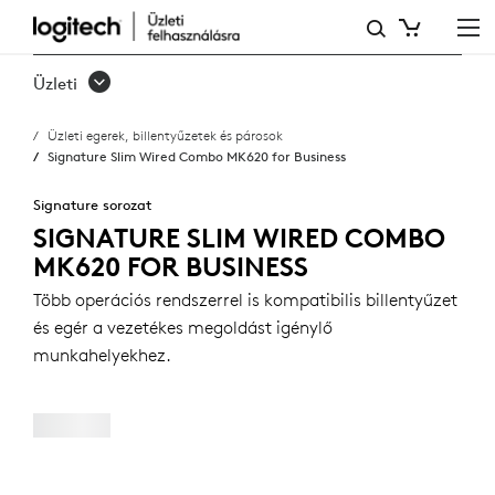
SIGNATURE
SLIM
Üzleti
WIRED
Üzleti egerek, billentyűzetek és párosok
COMBO
Signature Slim Wired Combo MK620 for Business
MK620
Signature sorozat
FOR
SIGNATURE SLIM WIRED COMBO
MK620 FOR BUSINESS
BUSINESS
Több operációs rendszerrel is kompatibilis billentyűzet
és egér a vezetékes megoldást igénylő
munkahelyekhez.