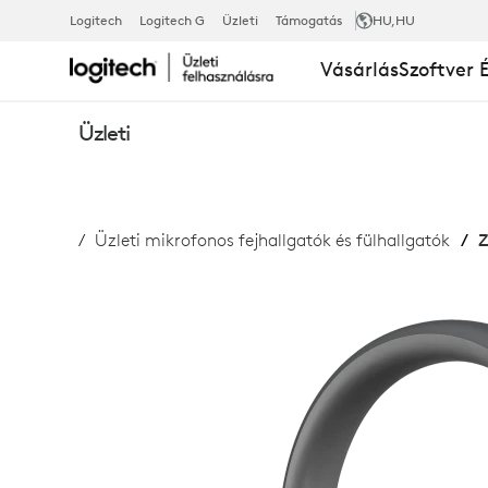
ZONE
Logitech
Logitech G
Üzleti
Támogatás
HU
,HU
Vásárlás
Szoftver 
WIRELESS
Üzleti
2
Üzleti mikrofonos fejhallgatók és fülhallgatók
Z
ÜZLETI
MIKROFONO
FEJHALLGAT