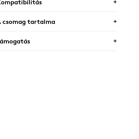
ompatibilitás
A csomag tartalma
Támogatás