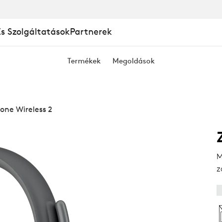
És Szolgáltatások
Partnerek
Termékek
Megoldások
one Wireless 2
S
M
z
Ó