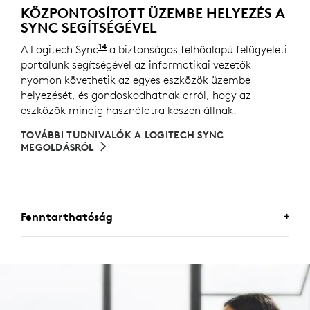
KÖZPONTOSÍTOTT ÜZEMBE HELYEZÉS A
SYNC SEGÍTSÉGÉVEL
14
A Logitech Sync
használatához egyes laptopokra le kel
a biztonságos felhőalapú felügyeleti
portálunk segítségével az informatikai vezetők
nyomon követhetik az egyes eszközök üzembe
helyezését, és gondoskodhatnak arról, hogy az
eszközök mindig használatra készen állnak.
TOVÁBBI TUDNIVALÓK A LOGITECH SYNC
MEGOLDÁSRÓL
Fenntarthatóság
EZT A VÁLASZTÁST
SZERETNI FOGJA
A Logitech elkötelezett egy fenntarthatóbb világ iránt.