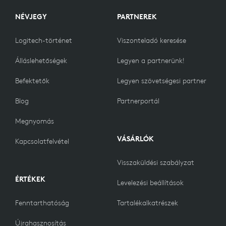
NÉVJEGY
PARTNEREK
Logitech-történet
Viszonteladó keresése
Álláslehetőségek
Legyen a partnerünk!
Befektetők
Legyen szövetségesi partner
Blog
Partnerportál
Megnyomás
VÁSÁRLÓK
Kapcsolatfelvétel
Visszaküldési szabályzat
ÉRTÉKEK
Levelezési beállítások
Fenntarthatóság
Tartalékalkatrészek
Újrahasznosítás