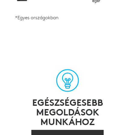
egér
ké
*Egyes országokban
EGÉSZSÉGESEBB
MEGOLDÁSOK
MUNKÁHOZ