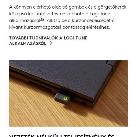
A könnyen elérhető oldalsó gombok és a görgetőkerék
középső kattintása testreszabható a Logi Tune
13
alkalmazással
Az eszköz testreszabásához töltse le 
. Állítsa be a kurzor sebességét a
kívánt kurzormozgatási pontosság eléréséhez.
TOVÁBBI TUDNIVALÓK A LOGI TUNE
ALKALMAZÁSRÓL