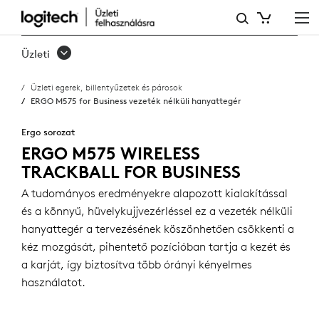
ERGO
M575
Üzleti
FOR
Üzleti egerek, billentyűzetek és párosok
BUSINESS
ERGO M575 for Business vezeték nélküli hanyattegér
VEZETÉK
Ergo sorozat
NÉLKÜLI
ERGO M575 WIRELESS
TRACKBALL FOR BUSINESS
HANYATTEGÉR
A tudományos eredményekre alapozott kialakítással
és a könnyű, hüvelykujjvezérléssel ez a vezeték nélküli
hanyattegér a tervezésének köszönhetően csökkenti a
kéz mozgását, pihentető pozícióban tartja a kezét és
a karját, így biztosítva több órányi kényelmes
használatot.