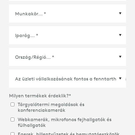
Ország/Régió
*
Milyen termékek érdeklik?
*
Tárgyalótermi megoldások és
konferenciakamerák
Webkamerák, mikrofonos fejhallgatók és
fülhallgatók
Egerek, billentyűzetek és bemutatóeszközök