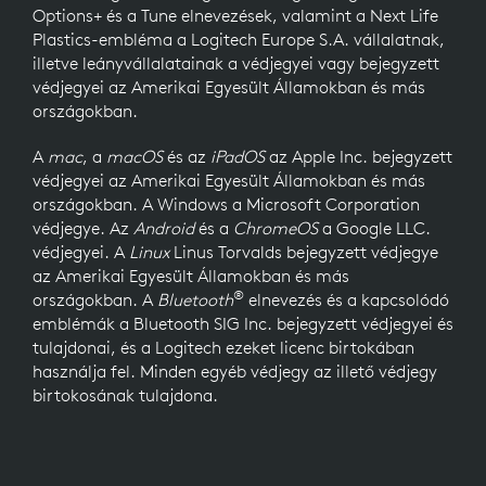
Options+ és a Tune elnevezések, valamint a Next Life
Plastics-embléma a Logitech Europe S.A. vállalatnak,
illetve leányvállalatainak a védjegyei vagy bejegyzett
védjegyei az Amerikai Egyesült Államokban és más
országokban.
A
mac
, a
macOS
és az
iPadOS
az Apple Inc. bejegyzett
védjegyei az Amerikai Egyesült Államokban és más
országokban. A Windows a Microsoft Corporation
védjegye. Az
Android
és a
ChromeOS
a Google LLC.
védjegyei. A
Linux
Linus Torvalds bejegyzett védjegye
az Amerikai Egyesült Államokban és más
®
országokban. A
Bluetooth
elnevezés és a kapcsolódó
emblémák a Bluetooth SIG Inc. bejegyzett védjegyei és
tulajdonai, és a Logitech ezeket licenc birtokában
használja fel. Minden egyéb védjegy az illető védjegy
birtokosának tulajdona.