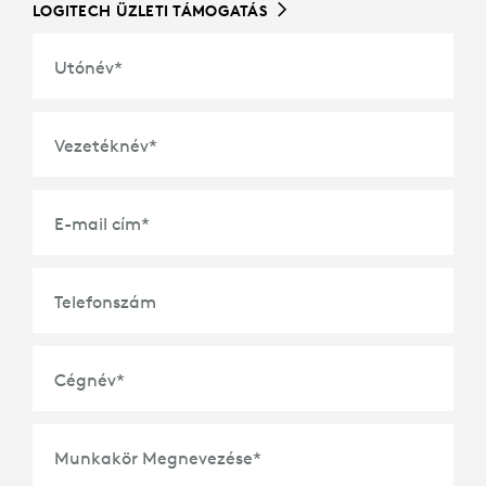
LOGITECH ÜZLETI TÁMOGATÁS
Utónév
*
Vezetéknév
*
E-mail cím
*
Telefonszám
Cégnév
*
Munkakör Megnevezése
*