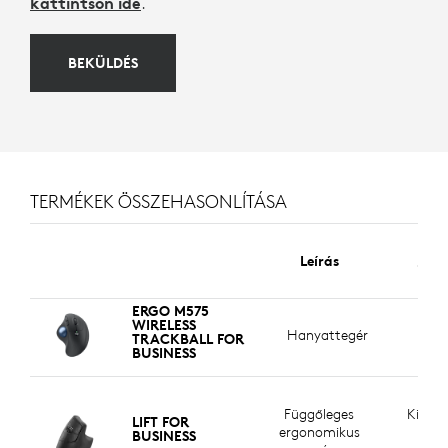
kattintson ide
.
BEKÜLDÉS
TERMÉKEK ÖSSZEHASONLÍTÁSA
Rem
Leírás
illes
ERGO M575
Kéz
WIRELESS
Hanyattegér
s
TRACKBALL FOR
BUSINESS
vál
Függőleges
Kis és
LIFT FOR
ergonomikus
mé
BUSINESS