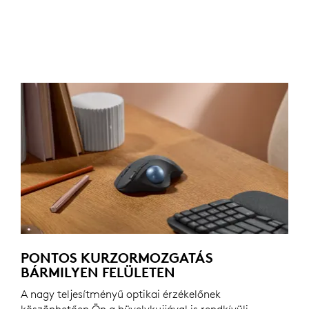
PONTOS KURZORMOZGATÁS
BÁRMILYEN FELÜLETEN
A nagy teljesítményű optikai érzékelőnek
köszönhetően Ön a hüvelykujjával is rendkívüli