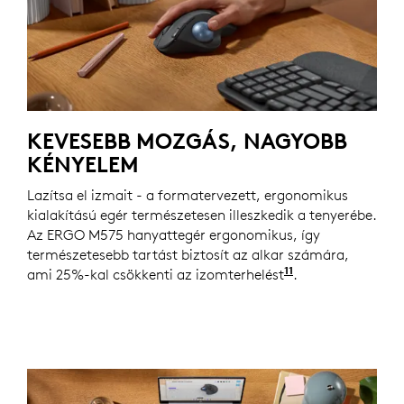
KEVESEBB MOZGÁS, NAGYOBB
KÉNYELEM
Lazítsa el izmait - a formatervezett, ergonomikus
kialakítású egér természetesen illeszkedik a tenyerébe.
Az ERGO M575 hanyattegér ergonomikus, így
természetesebb tartást biztosít az alkar számára,
11
ami 25%-kal csökkenti az izomterhelést
A Logi M650 eg
.