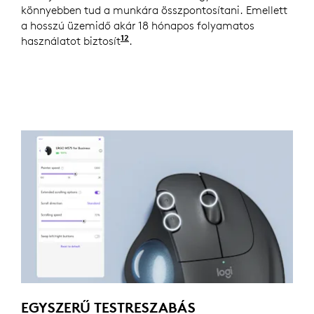
könnyebben tud a munkára összpontosítani. Emellett
a hosszú üzemidő akár 18 hónapos folyamatos
12
használatot biztosít
Az üzemidő a felhasználótól és a 
.
EGYSZERŰ TESTRESZABÁS