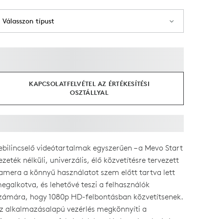
Válasszon típust
KAPCSOLATFELVÉTEL AZ ÉRTÉKESÍTÉSI
OSZTÁLLYAL
ebilincselő videótartalmak egyszerűen – a Mevo Start
ezeték nélküli, univerzális, élő közvetítésre tervezett
amera a könnyű használatot szem előtt tartva lett
egalkotva, és lehetővé teszi a felhasználók
zámára, hogy 1080p HD-felbontásban közvetítsenek.
z alkalmazásalapú vezérlés megkönnyíti a