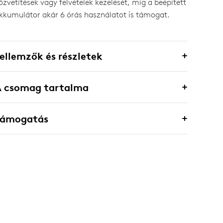
özvetítések vagy felvételek kezelését, míg a beépített
kkumulátor akár 6 órás használatot is támogat.
ellemzők és részletek
A csomag tartalma
Támogatás