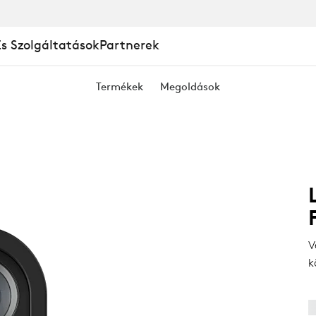
És Szolgáltatások
Partnerek
Termékek
Megoldások
V
k