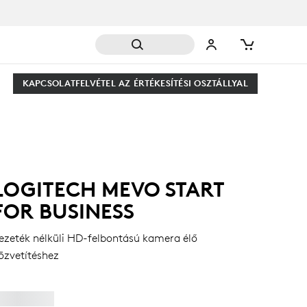
KAPCSOLATFELVÉTEL AZ ÉRTÉKESÍTÉSI OSZTÁLLYAL
LOGITECH MEVO START
FOR BUSINESS
ezeték nélküli HD-felbontású kamera élő
özvetítéshez