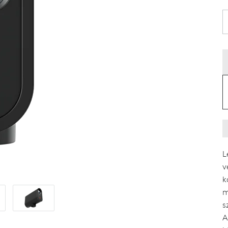
HEZ
L
v
k
m
s
A