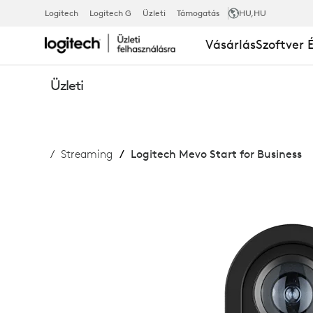
MEVO
Logitech
Logitech G
Üzleti
Támogatás
HU
,HU
Vásárlás
Szoftver 
START
Üzleti
FOR
Streaming
Logitech Mevo Start for Business
BUSINESS
VEZETÉK
NÉLKÜLI