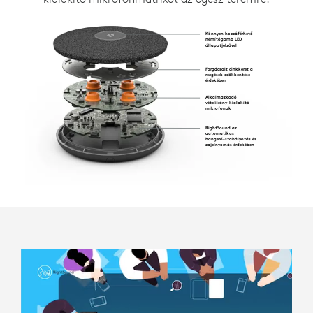
Könnyen hozzáférhető
némítógomb LED
állapotjelzővel
Forgácsolt cinkkeret a
rezgések csökkentése
érdekében
Alkalmazkodó
vételiirány-kialakító
mikrofonok
RightSound az
automatikus
hangerő-szabályozás és
zajelnyomás érdekében