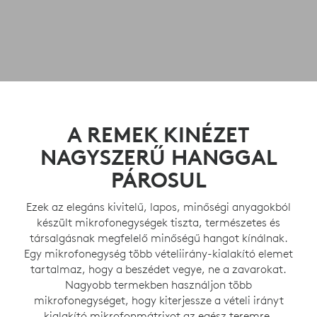
A REMEK KINÉZET
NAGYSZERŰ HANGGAL
PÁROSUL
Ezek az elegáns kivitelű, lapos, minőségi anyagokból
készült mikrofonegységek tiszta, természetes és
társalgásnak megfelelő minőségű hangot kínálnak.
Egy mikrofonegység több vételiirány-kialakító elemet
tartalmaz, hogy a beszédet vegye, ne a zavarokat.
Nagyobb termekben használjon több
mikrofonegységet, hogy kiterjessze a vételi irányt
kialakító mikrofonmátrixot az egész teremre.