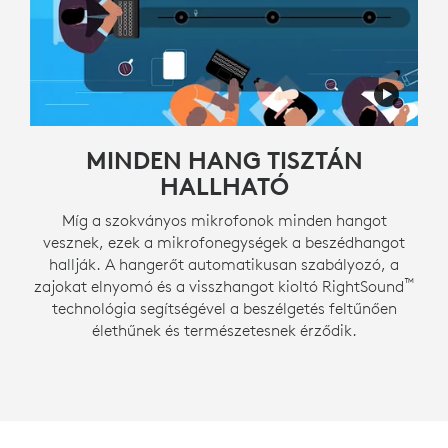
MINDEN HANG TISZTÁN
HALLHATÓ
Míg a szokványos mikrofonok minden hangot
vesznek, ezek a mikrofonegységek a beszédhangot
hallják. A hangerőt automatikusan szabályozó, a
™
zajokat elnyomó és a visszhangot kioltó RightSound
technológia segítségével a beszélgetés feltűnően
élethűnek és természetesnek érződik.