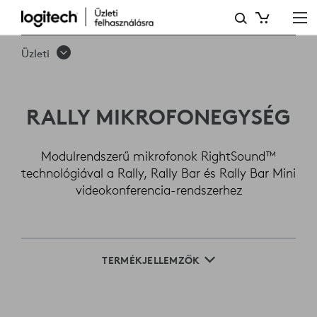
LOGITECH
RALLY
Üzleti
MIKROFONEGYSÉG
RALLY MIKROFONEGYSÉG
Modulrendszerű mikrofonok RightSound™
technológiával a Rally, Rally Bar és Rally Bar Mini
videokonferencia-rendszerhez
TERMÉKJELLEMZŐK