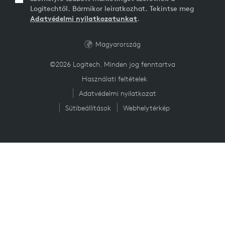
Logitechtől. Bármikor leiratkozhat. Tekintse meg
Adatvédelmi nyilatkozatunkat
.
Magyarország
©2026 Logitech. Minden jog fenntartva
Használati feltételek
Adatvédelmi nyilatkozat
Sütibeállítások
Webhelytérkép