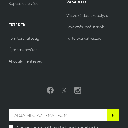
VÁSÁRLÓK
Kapcsolatfelvétel
Visszaküldési szabályzat
ÉRTÉKEK
Levelezési beállítások
Fenntarthatóság
Tartalékalkatrészek
Újrahasznosítás
Akadálymentesség
Személyre szabott marketinget szeretnék a