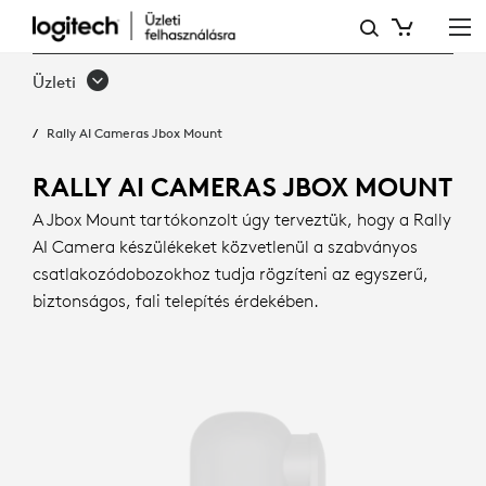
RALLY
AI
Üzleti
CAMERA
Rally AI Cameras Jbox Mount
JBOX
MOUNT
RALLY AI CAMERAS JBOX MOUNT
A Jbox Mount tartókonzolt úgy terveztük, hogy a Rally
AI Camera készülékeket közvetlenül a szabványos
csatlakozódobozokhoz tudja rögzíteni az egyszerű,
biztonságos, fali telepítés érdekében.