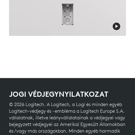
JOGI VÉDJEGYNYILATKOZAT
© 2026 Logitech. A Logitech, a Logi és minden egyéb
Logitech-védjegy és -embléma a Logitech Europe S.A.
vállalatnak, illetve leányvállalatainak a védjegyei vagy
bejegyzett védjegyei az Amerikai Egyesült Államokban
és/vagy más országokban. Minden egyéb harmadik