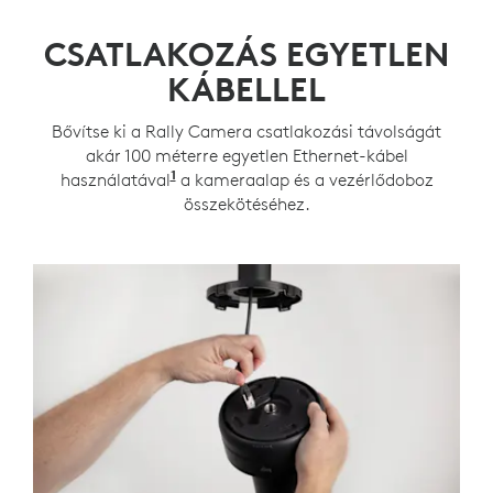
CSATLAKOZÁS EGYETLEN
KÁBELLEL
Bővítse ki a Rally Camera csatlakozási távolságát
akár 100 méterre egyetlen Ethernet-kábel
1
használatával
Az Ethernet-kábeles támogatáshoz Ca
a kameraalap és a vezérlődoboz
összekötéséhez.