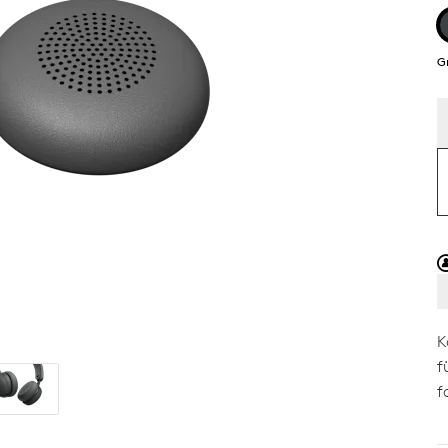
G
K
f
f