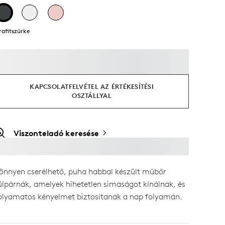
rafitszürke
KAPCSOLATFELVÉTEL AZ ÉRTÉKESÍTÉSI
OSZTÁLLYAL
Viszonteladó keresése
önnyen cserélhető, puha habbal készült műbőr
ülpárnák, amelyek hihetetlen simaságot kínálnak, és
olyamatos kényelmet biztosítanak a nap folyamán.