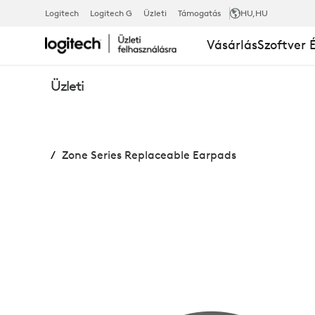
CSERÉLHETŐ
Logitech
Logitech G
Üzleti
Támogatás
HU
,HU
Vásárlás
Szoftver 
FÜLPÁRNÁK
Üzleti
A
Zone Series Replaceable Earpads
ZONE
SOROZATHO