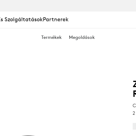
És Szolgáltatások
Partnerek
Termékek
Megoldások
Z
C
2