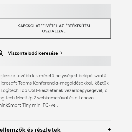
KAPCSOLATFELVÉTEL AZ ÉRTÉKESÍTÉSI
OSZTÁLLYAL
Viszonteladó keresése
ejlessze tovább kis méretű helyiségeit belépő szintű
icrosoft Teams Konferencia-megoldásokkal, köztük
 Logitech Tap USB-készletének vezérlőegységével, a
ogitech MeetUp 2 webkamerával és a Lenovo
hinkSmart Tiny mini PC-vel.
ellemzők és részletek