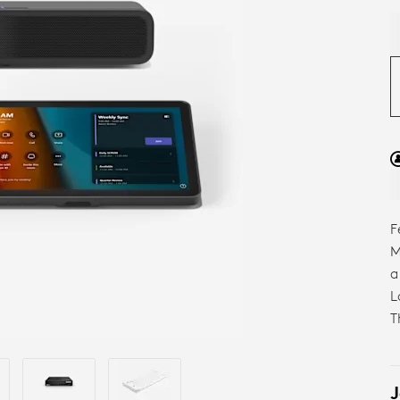
A
F
M
Z
a
L
T
J