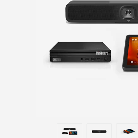
MICROSOFT
TEAMS
KONFERENCI
WINDOWS-
VERZIÓJÁHO