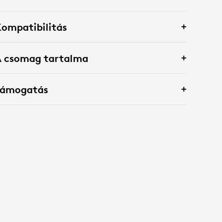
ompatibilitás
A csomag tartalma
Támogatás