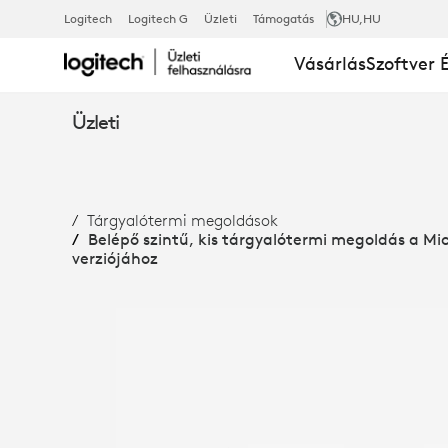
BELÉPŐ
Logitech
Logitech G
Üzleti
Támogatás
HU
,HU
Vásárlás
Szoftver 
SZINTŰ,
Üzleti
KIS
Tárgyalótermi megoldások
TÁRGYALÓTE
Belépő szintű, kis tárgyalótermi megoldás a M
verziójához
MEGOLDÁS
A