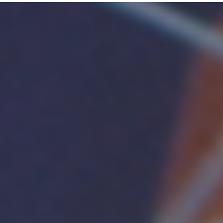
MOUSE
YANG
DIDESAIN
UNTUK
PRODUKTIVITAS,
MENYELESAIKAN
LEBIH
BANYAK
PEKERJAAN
DENGAN
LOGITECH