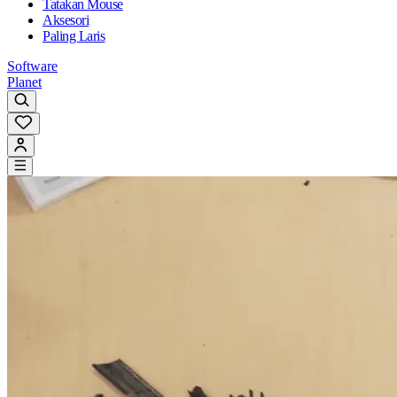
Tatakan Mouse
Aksesori
Paling Laris
Software
Planet