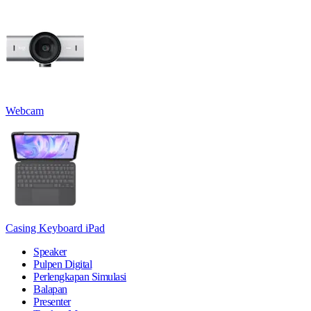
Webcam
Casing Keyboard iPad
Speaker
Pulpen Digital
Perlengkapan Simulasi
Balapan
Presenter