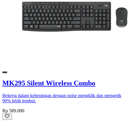
MK295 Silent Wireless Combo
Bekerja dalam keheningan dengan noise mengklik dan mengetik
90% lebih lembut.
Rp 589.000