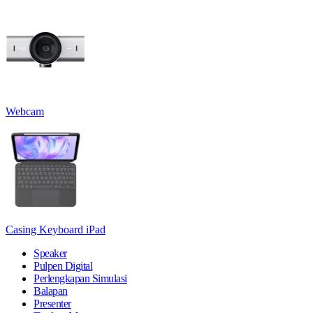
Webcam
Casing Keyboard iPad
Speaker
Pulpen Digital
Perlengkapan Simulasi
Balapan
Presenter