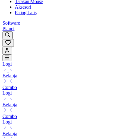
Tatakan Mouse
Aksesori
Paling Laris
Software
Planet
Logi
Belanja
Combo
Logi
Belanja
Combo
Logi
Belanja