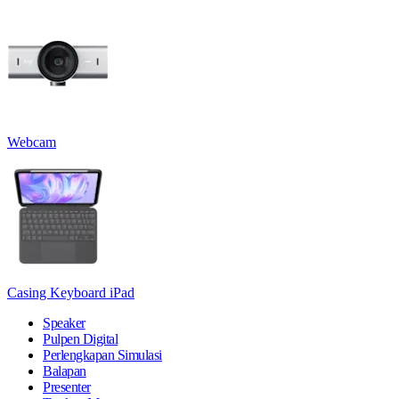
Webcam
Casing Keyboard iPad
Speaker
Pulpen Digital
Perlengkapan Simulasi
Balapan
Presenter