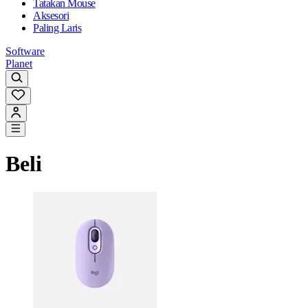
Tatakan Mouse
Aksesori
Paling Laris
Software
Planet
Beli