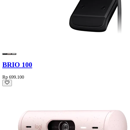
BRIO 100
Rp 699.100