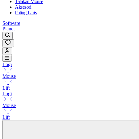
Tatakan Mouse
Aksesori
Paling Laris
Software
Planet
Logi
Mouse
Lift
Logi
Mouse
Lift