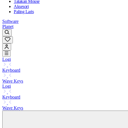
Tatakan Mouse
Aksesori
Paling Laris
Software
Planet
Logi
Keyboard
Wave Keys
Logi
Keyboard
Wave Keys