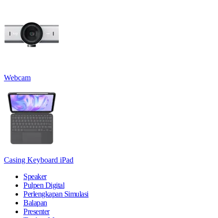
Webcam
Casing Keyboard iPad
Speaker
Pulpen Digital
Perlengkapan Simulasi
Balapan
Presenter